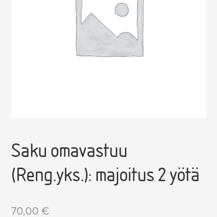
Laajenn
Opiskelijamaksut, tutkintoon johtava koulutus
alemma
tason
Laajenn
Henkilöstön maksut
valikko
alemma
tason
Laajenn
Hankkeiden osallistumismaksut
valikko
alemma
tason
valikko
Saku omavastuu
(Reng.yks.): majoitus 2 yötä
70,00
€