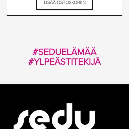
LISÄÄ OSTOSKORIIN
#SEDUELÄMÄÄ
#YLPEÄSTITEKIJÄ