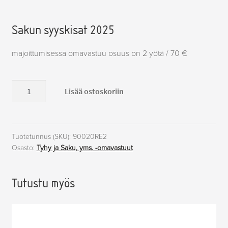
Sakun syyskisat 2025
majoittumisessa omavastuu osuus on 2 yötä / 70 €
Saku
Lisää ostoskoriin
omavastuu
(Reng.yks.):
majoitus
2
Tuotetunnus (SKU):
90020RE2
Osasto:
Tyhy ja Saku, yms. -omavastuut
yötä
määrä
Tutustu myös