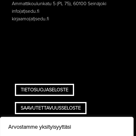
Ammattikoulunkatu 5 (PL 75), 60100 Seinäjoki
info(at)sedu.fi
kirjaamo(at)sedu.fi
TIETOSUOJASELOSTE
SAAVUTETTAVUUSSELOSTE
TOIMITUSEHDOT
Arvostamme yksityisyyttäsi