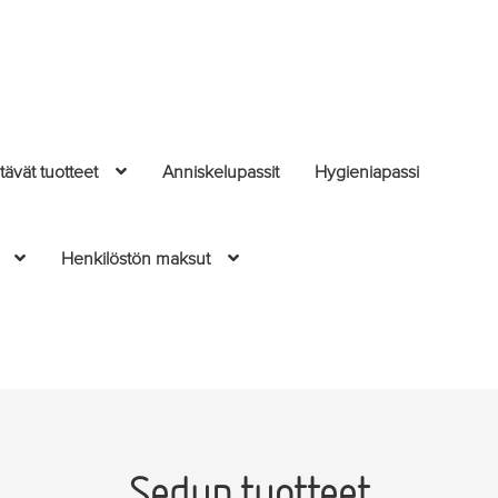
ävät tuotteet
Anniskelupassit
Hygieniapassi
Henkilöstön maksut
Sedun tuotteet