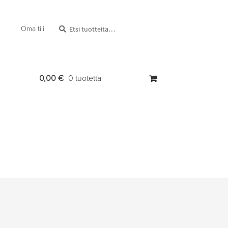
Etsi:
Haku
Oma tili
0,00
€
0 tuotetta