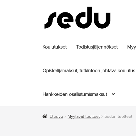
Siirry
Siirry
navigointiin
sisältöön
Koulutukset
Todistusjäljennökset
Myyt
Opiskelijamaksut, tutkintoon johtava koulutus
Hankkeiden osallistumismaksut
Etusivu
Myytävät tuotteet
Sedun tuotteet