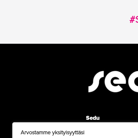
#
Sedu
Ammattikoulunkatu 5 (PL
Arvostamme yksityisyyttäsi
Seinäjoki