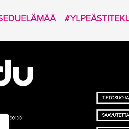
SEDUELÄMÄÄ
#YLPEÄSTITEKI
TIETOSUOJA
SAAVUTETT
 75), 60100