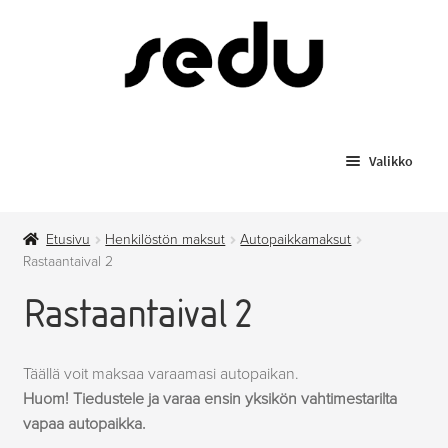
Siirry
Siirry
navigointiin
sisältöön
Valikko
Koulutukset
Etusivu
Henkilöstön maksut
Autopaikkamaksut
Todistusjäljennökset
Rastaantaival 2
Rastaantaival 2
Laajenn
Myytävät tuotteet
alemma
tason
Anniskelupassit
Täällä voit maksaa varaamasi autopaikan.
valikko
Huom! Tiedustele ja varaa ensin yksikön vahtimestarilta
Hygieniapassi
vapaa autopaikka.