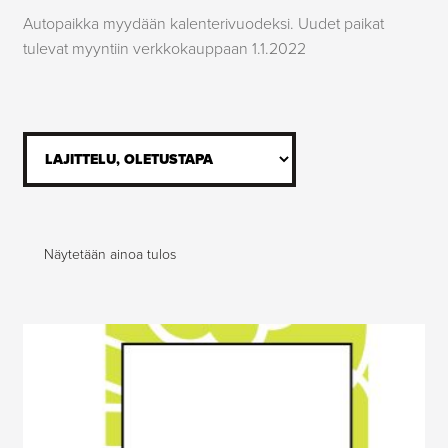
Laajenn
Opiskelijamaksut, tutkintoon johtava koulutus
Autopaikka myydään kalenterivuodeksi. Uudet paikat
alemma
tulevat myyntiin verkkokauppaan 1.1.2022
tason
Laajenn
Henkilöstön maksut
valikko
alemma
tason
Laajenn
Hankkeiden osallistumismaksut
valikko
alemma
tason
valikko
Näytetään ainoa tulos