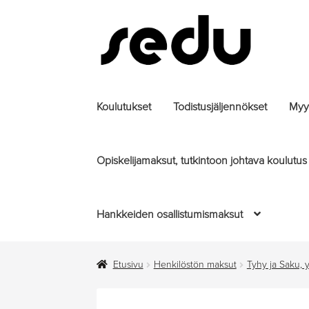
Siirry
Siirry
navigointiin
sisältöön
Koulutukset
Todistusjäljennökset
Myyt
Opiskelijamaksut, tutkintoon johtava koulutus
Hankkeiden osallistumismaksut
Etusivu
Henkilöstön maksut
Tyhy ja Saku, 