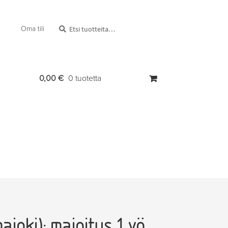
Etsi:
Haku
Oma tili
0,00
€
0 tuotetta
joki): majoitus 1 yö