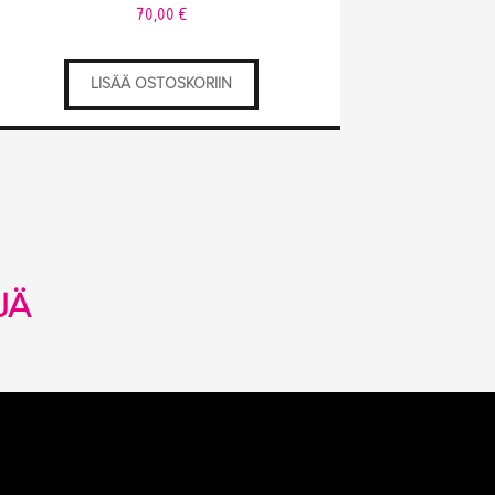
70,00
€
LISÄÄ OSTOSKORIIN
JÄ