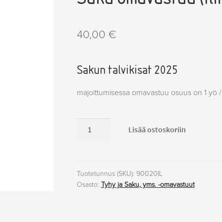
40,00
€
Sakun talvikisat 2025
majoittumisessa omavastuu osuus on 1 yö 
Saku
Lisää ostoskoriin
omavastuu
(Ilmajoki):
majoitus
1
Tuotetunnus (SKU):
90020IL
Osasto:
Tyhy ja Saku, yms. -omavastuut
yö
määrä