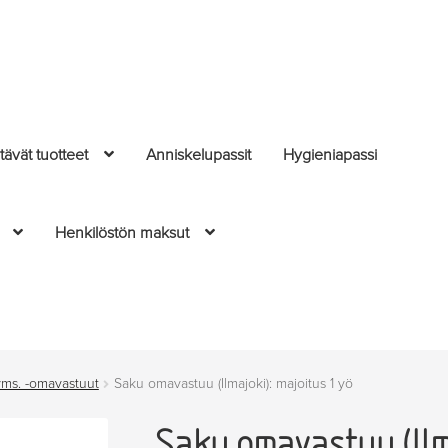
ävät tuotteet
Anniskelupassit
Hygieniapassi
Henkilöstön maksut
yms. -omavastuut
Saku omavastuu (Ilmajoki): majoitus 1 yö
Saku omavastuu (Ilma