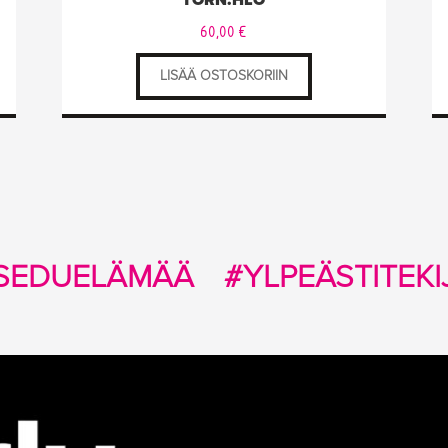
60,00
€
LISÄÄ OSTOSKORIIN
SEDUELÄMÄÄ
#YLPEÄSTITEKI