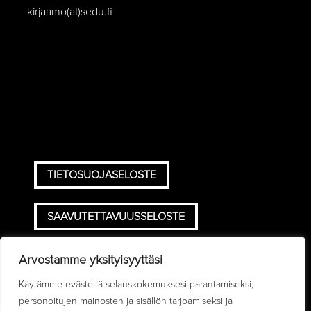
kirjaamo(at)sedu.fi
TIETOSUOJASELOSTE
SAAVUTETTAVUUSSELOSTE
TOIMITUSEHDOT
Arvostamme yksityisyyttäsi
Käytämme evästeitä selauskokemuksesi parantamiseksi,
personoitujen mainosten ja sisällön tarjoamiseksi ja