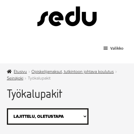
Siirry
Siirry
navigointiin
sisältöön
Valikko
Koulutukset
Etusivu
Opiskelijamaksut, tutkintoon johtava koulutus
Todistusjäljennökset
Seinäjoki
Työkalupakit
Työkalupakit
Laajenn
Myytävät tuotteet
alemma
tason
Anniskelupassit
valikko
Hygieniapassi