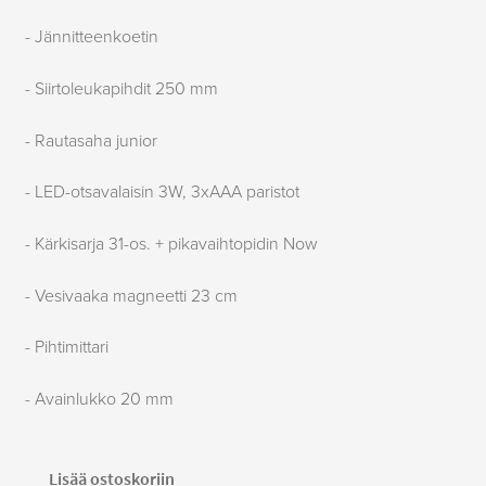
- Jännitteenkoetin
- Siirtoleukapihdit 250 mm
- Rautasaha junior
- LED-otsavalaisin 3W, 3xAAA paristot
- Kärkisarja 31-os. + pikavaihtopidin Now
- Vesivaaka magneetti 23 cm
- Pihtimittari
- Avainlukko 20 mm
Sähköalan
Lisää ostoskoriin