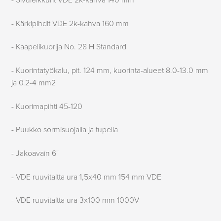
- Sivuleikkurit VDE 2k-kahva 140 mm
- Kärkipihdit VDE 2k-kahva 160 mm
- Kaapelikuorija No. 28 H Standard
- Kuorintatyökalu, pit. 124 mm, kuorinta-alueet 8.0-13.0 mm
ja 0.2-4 mm2
- Kuorimapihti 45-120
- Puukko sormisuojalla ja tupella
- Jakoavain 6"
- VDE ruuvitaltta ura 1,5x40 mm 154 mm VDE
- VDE ruuvitaltta ura 3x100 mm 1000V