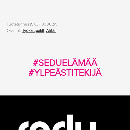
työkalupakki
Ähtäri
määrä
Tuotetunnus (SKU):
90002Ä
Osastot:
Työkalupakit
,
Ähtäri
#SEDUELÄMÄÄ
#YLPEÄSTITEKIJÄ