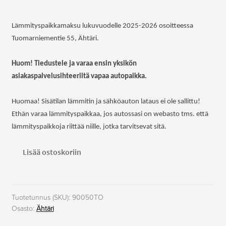
Lämmityspaikkamaksu lukuvuodelle 2025-2026 osoitteessa
Tuomarniementie 55, Ähtäri.
Huom! Tiedustele ja varaa ensin yksikön
asiakaspalvelusihteeriltä vapaa autopaikka.
Huomaa! Sisätilan lämmitin ja sähköauton lataus ei ole sallittu!
Ethän varaa lämmityspaikkaa, jos autossasi on webasto tms. että
lämmityspaikkoja riittää niille, jotka tarvitsevat sitä.
Auton
Lisää ostoskoriin
lämmityspaikka
Tuomarniementie
55,
Ähtäri
Tuotetunnus (SKU):
90050TO
Osasto:
Ähtäri
määrä