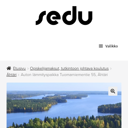
Siirry
Siirry
navigointiin
sisältöön
Valikko
Koulutukset
Etusivu
Opiskelijamaksut, tutkintoon johtava koulutus
Todistusjäljennökset
Ähtäri
Auton lämmityspaikka Tuomarniementie 55, Ähtäri
Laajenn
Myytävät tuotteet
alemma
🔍
tason
Anniskelupassit
valikko
Hygieniapassi