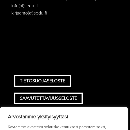
info(at)sedu.fi
kirjaamo(at)sedu.fi
TIETOSUOJASELOSTE
SAAVUTETTAVUUSSELOSTE
TOIMITUSEHDOT
Arvostamme yksityisyyttäsi
Käytämme evästeitä selauskokemuksesi parantamiseksi,