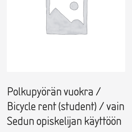
Laajenn
Opiskelijamaksut, tutkintoon johtava koulutus
alemma
tason
Laajenn
Henkilöstön maksut
valikko
alemma
tason
Laajenn
Hankkeiden osallistumismaksut
valikko
alemma
tason
valikko
Polkupyörän vuokra /
Bicycle rent (student) / vain
Sedun opiskelijan käyttöön