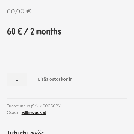
60,00
€
60 € / 2 months
Polkupyörän
Lisää ostoskoriin
vuokra
/
Bicycle
rent
Tuotetunnus (SKU):
90060PY
Osasto:
Välinevuokrat
(student)
/
vain
Tutustu myös