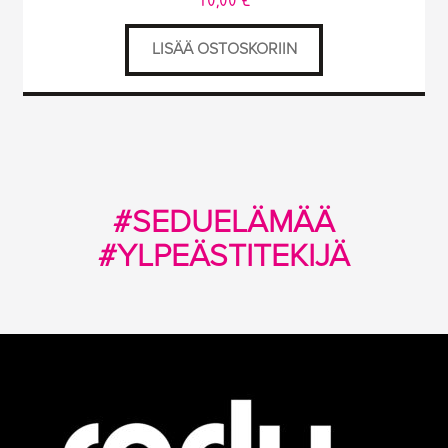
LISÄÄ OSTOSKORIIN
#SEDUELÄMÄÄ
#YLPEÄSTITEKIJÄ