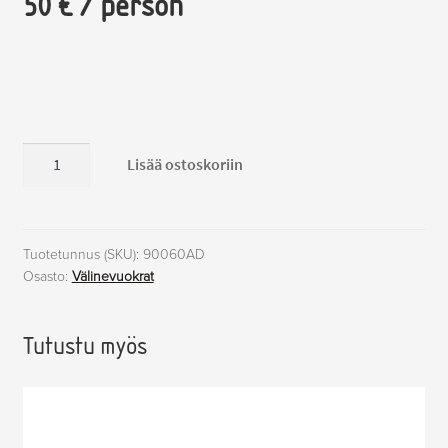
50 € / person
Administration
Lisää ostoskoriin
fee,
Sedu
määrä
Tuotetunnus (SKU):
90060AD
Osasto:
Välinevuokrat
Tutustu myös