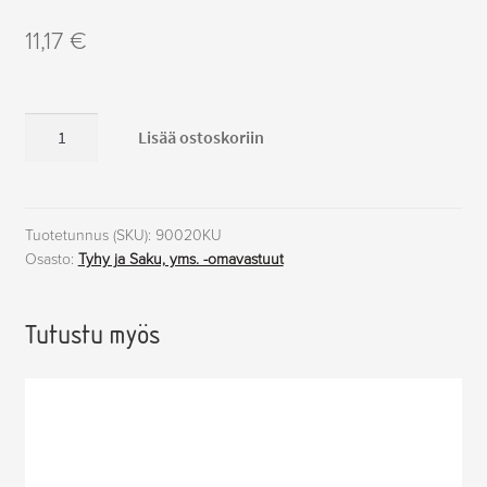
11,17
€
Palvelutilaukset
Lisää ostoskoriin
puhelinlaskulla
alv
10
%,
Tuotetunnus (SKU):
90020KU
Osasto:
Tyhy ja Saku, yms. -omavastuut
Kurikka
määrä
Tutustu myös