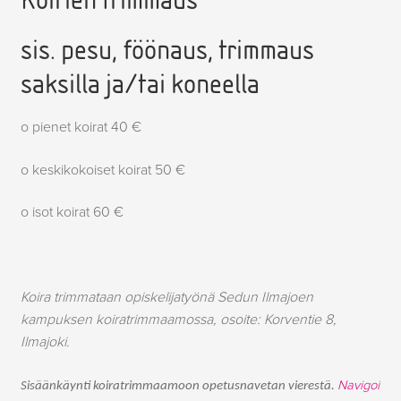
Koirien trimmaus
–
60,00 €
sis. pesu, föönaus, trimmaus
saksilla ja/tai koneella
o pienet koirat 40 €
o keskikokoiset koirat 50 €
o isot koirat 60 €
Koira trimmataan opiskelijatyönä Sedun Ilmajoen
kampuksen koiratrimmaamossa, osoite: Korventie 8,
Ilmajoki.
Navigoi
Sisäänkäynti koiratrimmaamoon opetusnavetan vierestä.