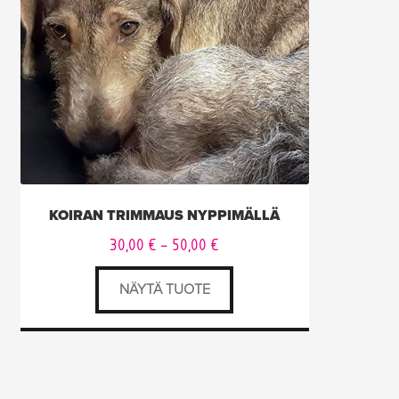
Voit
tehdä
valinnat
tuotteen
sivulla.
KOIRAN TRIMMAUS NYPPIMÄLLÄ
Hintaluokka:
30,00
€
–
50,00
€
30,00 €
NÄYTÄ TUOTE
–
50,00 €