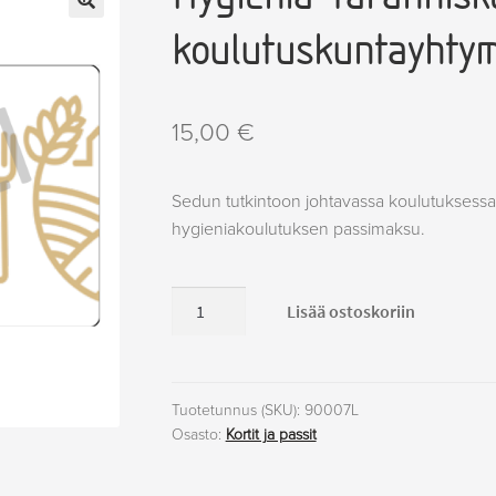
🔍
koulutuskuntayhtym
15,00
€
Sedun tutkintoon johtavassa koulutuksessa 
hygieniakoulutuksen passimaksu.
Hygienia-
Lisää ostoskoriin
tai
anniskelupassi
(Seinäjoen
koulutuskuntayhtymä)
Tuotetunnus (SKU):
90007L
Osasto:
Kortit ja passit
määrä