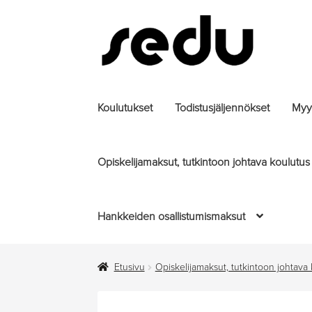
Siirry
Siirry
navigointiin
sisältöön
Koulutukset
Todistusjäljennökset
Myyt
Opiskelijamaksut, tutkintoon johtava koulutus
Hankkeiden osallistumismaksut
Etusivu
Opiskelijamaksut, tutkintoon johtava