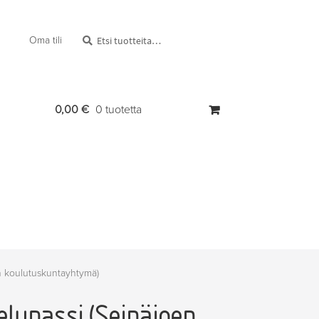
Etsi:
Haku
Oma tili
0,00
€
0 tuotetta
en koulutuskuntayhtymä)
elupassi (Seinäjoen