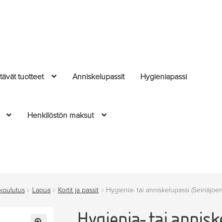
ävät tuotteet
Anniskelupassit
Hygieniapassi
Henkilöstön maksut
 koulutus
Lapua
Kortit ja passit
Hygienia- tai anniskelupassi (Seinäjo
Hygienia- tai annisk