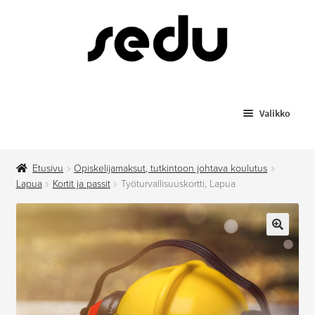
Siirry
Siirry
navigointiin
sisältöön
Valikko
Koulutukset
Etusivu
Opiskelijamaksut, tutkintoon johtava koulutus
Todistusjäljennökset
Lapua
Kortit ja passit
Työturvallisuuskortti, Lapua
Laajenn
Myytävät tuotteet
alemma
🔍
tason
Anniskelupassit
valikko
Hygieniapassi