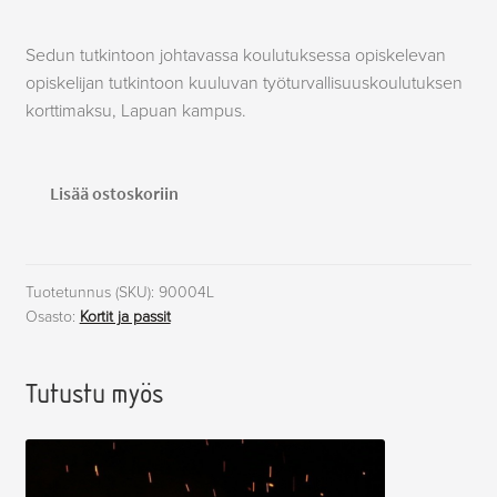
Sedun tutkintoon johtavassa koulutuksessa opiskelevan
opiskelijan tutkintoon kuuluvan työturvallisuuskoulutuksen
korttimaksu, Lapuan kampus.
Työturvallisuuskortti,
Lisää ostoskoriin
Lapua
määrä
Tuotetunnus (SKU):
90004L
Osasto:
Kortit ja passit
Tutustu myös