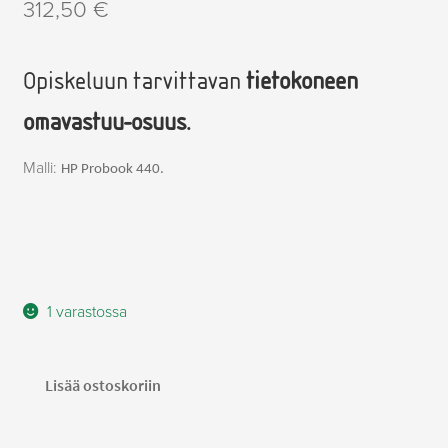
312,50
€
Opiskeluun tarvittavan
tietokoneen
omavastuu-osuus.
Malli:
HP Probook 440.
1 varastossa
Tieto-
Lisää ostoskoriin
ja
tietoliikennealan