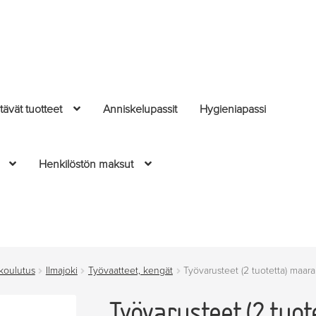
ävät tuotteet
Anniskelupassit
Hygieniapassi
Henkilöstön maksut
 koulutus
Ilmajoki
Työvaatteet, kengät
Työvarusteet (2 tuotetta) maa
Työvarusteet (2 tuo