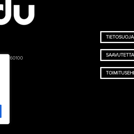
TIETOSUOJA
SAAVUTETT
 75), 60100
TOIMITUSE