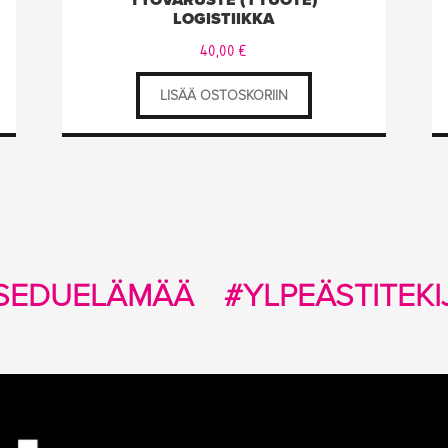
TYÖVARUSTE (1 TUOTE)
LOGISTIIKKA
40,00
€
LISÄÄ OSTOSKORIIN
SEDUELÄMÄÄ
#YLPEÄSTITEKI