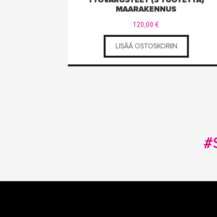
TYÖVARUSTEET (3 TUOTETTA)
MAARAKENNUS
120,00
€
LISÄÄ OSTOSKORIIN
#