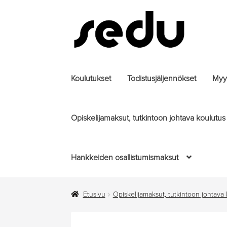
Siirry
Siirry
navigointiin
sisältöön
Koulutukset
Todistusjäljennökset
Myyt
Opiskelijamaksut, tutkintoon johtava koulutus
Hankkeiden osallistumismaksut
Etusivu
Opiskelijamaksut, tutkintoon johtava