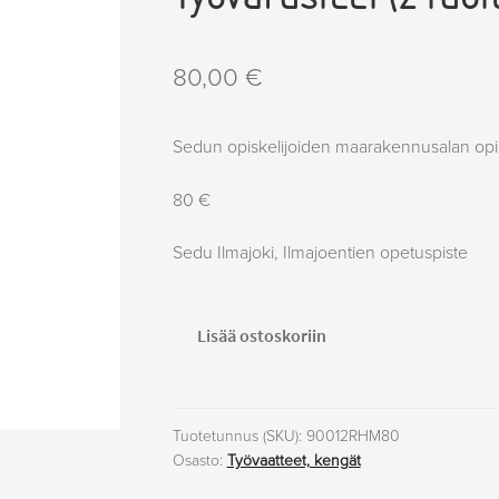
80,00
€
Sedun opiskelijoiden maarakennusalan opinto
80 €
Sedu Ilmajoki, Ilmajoentien opetuspiste
Työvarusteet
Lisää ostoskoriin
(2
tuotetta)
maarakennus
määrä
Tuotetunnus (SKU):
90012RHM80
Osasto:
Työvaatteet, kengät