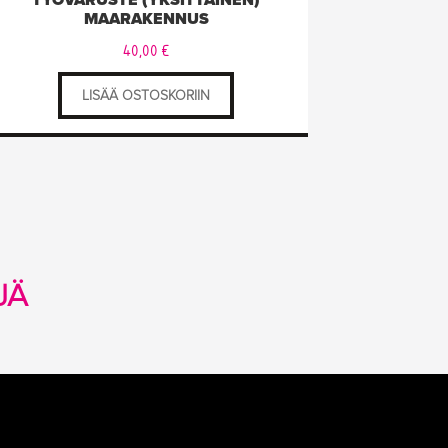
TYÖVARUSTE (YKSITTÄINEN)
MAARAKENNUS
40,00
€
LISÄÄ OSTOSKORIIN
JÄ