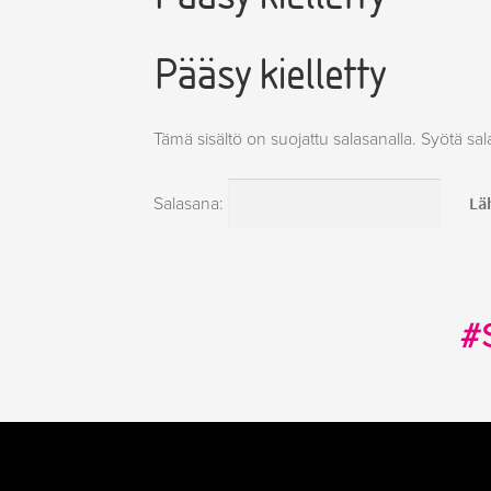
Pääsy kielletty
Tämä sisältö on suojattu salasanalla. Syötä sal
Salasana:
#