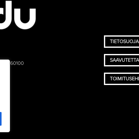
TIETOSUOJA
SAAVUTETT
 75), 60100
TOIMITUSE