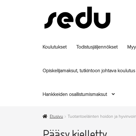
Siirry
Siirry
navigointiin
sisältöön
Koulutukset
Todistusjäljennökset
Myyt
Opiskelijamaksut, tutkintoon johtava koulutus
Hankkeiden osallistumismaksut
Etusivu
Tuotantoeläinten hoidon ja hyvinvoin
Pääsy kielletty