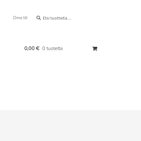
Etsi:
Haku
Oma tili
0,00
€
0 tuotetta