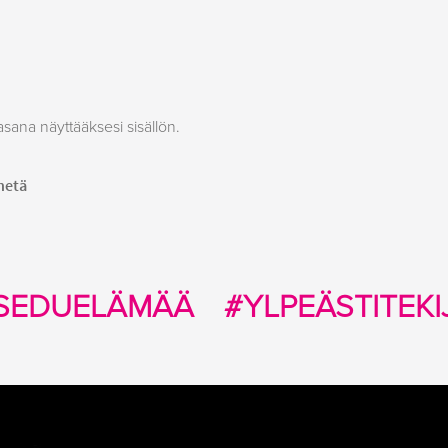
asana näyttääksesi sisällön.
SEDUELÄMÄÄ
#YLPEÄSTITEKI