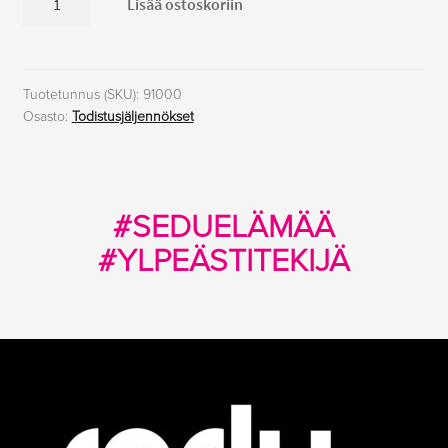
Lisää ostoskoriin
määrä
Tuotetunnus (SKU):
91000
Osasto:
Todistusjäljennökset
#SEDUELÄMÄÄ
#YLPEÄSTITEKIJÄ