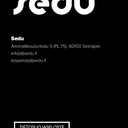
Sedu
Ammattikoulunkatu 5 (PL 75), 60100 Seinäjoki
info(at)sedu.fi
kirjaamo(at)sedu.fi
TIETOSUOJASELOSTE