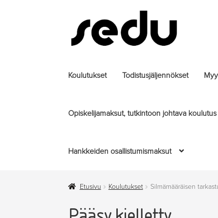
Siirry
Siirry
navigointiin
sisältöön
Koulutukset
Todistusjäljennökset
Myyt
Opiskelijamaksut, tutkintoon johtava koulutus
Hankkeiden osallistumismaksut
Etusivu
Koulutukset
Silmämääräisen tarkas
Pääsy kielletty