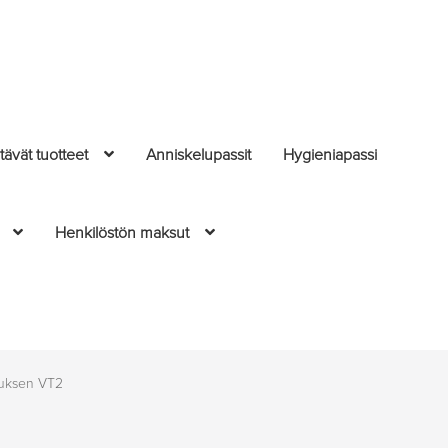
ävät tuotteet
Anniskelupassit
Hygieniapassi
Henkilöstön maksut
tuksen VT2