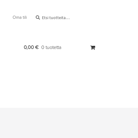
Etsi:
Haku
Oma tili
0,00
€
0 tuotetta