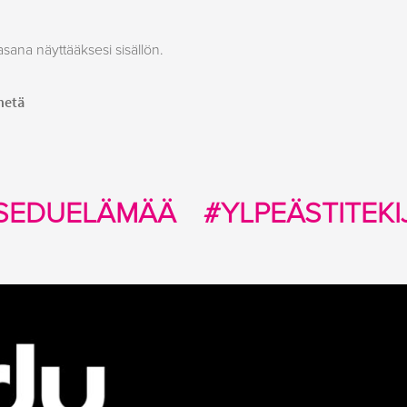
asana näyttääksesi sisällön.
SEDUELÄMÄÄ
#YLPEÄSTITEKI