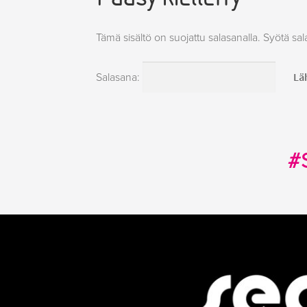
Tämä sisältö on suojattu salasanalla. Syötä sal
Salasana:
#