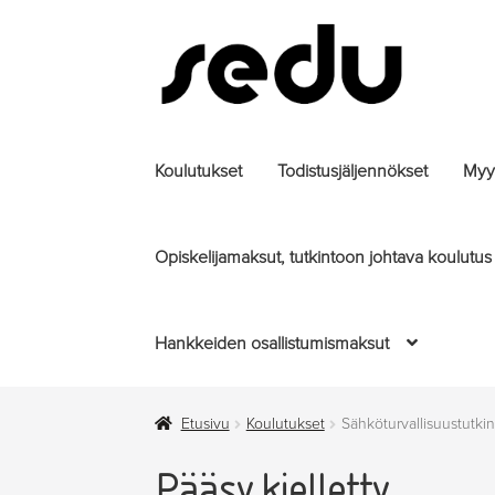
Siirry
Siirry
navigointiin
sisältöön
Koulutukset
Todistusjäljennökset
Myyt
Opiskelijamaksut, tutkintoon johtava koulutus
Hankkeiden osallistumismaksut
Etusivu
Koulutukset
Sähköturvallisuustutkin
Pääsy kielletty