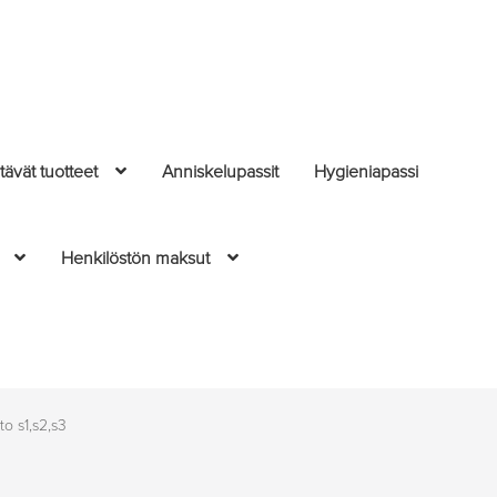
ävät tuotteet
Anniskelupassit
Hygieniapassi
Henkilöstön maksut
to s1,s2,s3