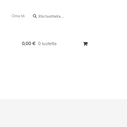
Etsi:
Haku
Oma tili
0,00
€
0 tuotetta