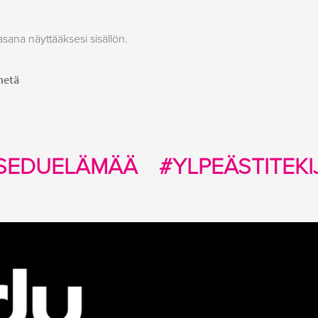
asana näyttääksesi sisällön.
SEDUELÄMÄÄ
#YLPEÄSTITEKI