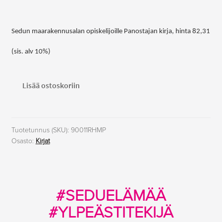
Sedun maarakennusalan opiskelijoille Panostajan kirja, hinta 82,31
(sis. alv 10%)
Panostajan
Lisää ostoskoriin
kirja,
maanrakennus
määrä
Tuotetunnus (SKU):
90011RHMP
Osasto:
Kirjat
#SEDUELÄMÄÄ
#YLPEÄSTITEKIJÄ