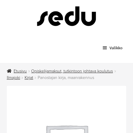
Siirry
Siirry
navigointiin
sisältöön
Valikko
Koulutukset
Etusivu
Opiskelijamaksut, tutkintoon johtava koulutus
Todistusjäljennökset
Ilmajoki
Kirjat
Panostajan kirja, maanrakennus
Laajenn
Myytävät tuotteet
alemma
tason
Anniskelupassit
valikko
Hygieniapassi