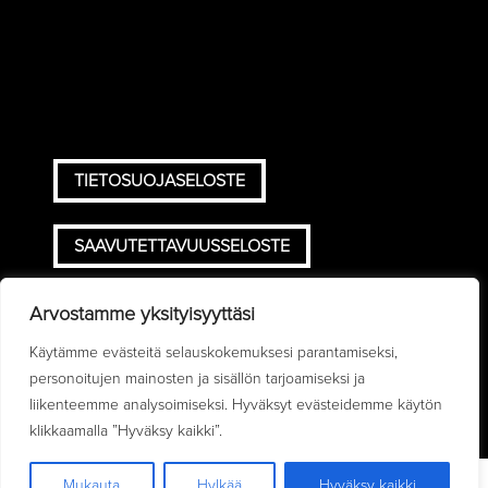
TIETOSUOJASELOSTE
SAAVUTETTAVUUSSELOSTE
TOIMITUSEHDOT
Arvostamme yksityisyyttäsi
Käytämme evästeitä selauskokemuksesi parantamiseksi,
personoitujen mainosten ja sisällön tarjoamiseksi ja
liikenteemme analysoimiseksi. Hyväksyt evästeidemme käytön
klikkaamalla ”Hyväksy kaikki”.
Mukauta
Hylkää
Hyväksy kaikki
0