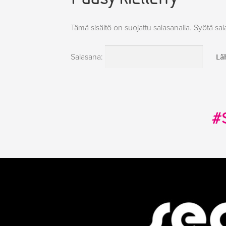
Tämä sisältö on suojattu salasanalla. Syötä sal
Salasana:
#