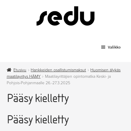
Siirry
Siirry
navigointiin
sisältöön
Valikko
Koulutukset
Etusivu
Hankkeiden osallistumismaksut
Huomisen älykäs
Todistusjäljennökset
maatilayritys HÄMY
Maatilayrittäjien opintomatka Keski- ja
Pohjois-Pohjanmaalle 26.-27.3.2025
Laajenn
Myytävät tuotteet
Pääsy kielletty
alemma
tason
Anniskelupassit
valikko
Pääsy kielletty
Hygieniapassi