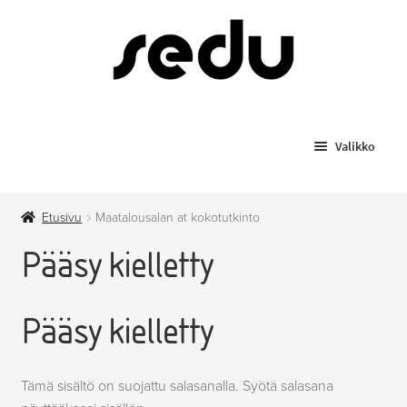
Siirry
Siirry
navigointiin
sisältöön
Valikko
Koulutukset
Etusivu
Maatalousalan at kokotutkinto
Todistusjäljennökset
Pääsy kielletty
Laajenn
Myytävät tuotteet
alemma
Pääsy kielletty
tason
Anniskelupassit
valikko
Hygieniapassi
Tämä sisältö on suojattu salasanalla. Syötä salasana