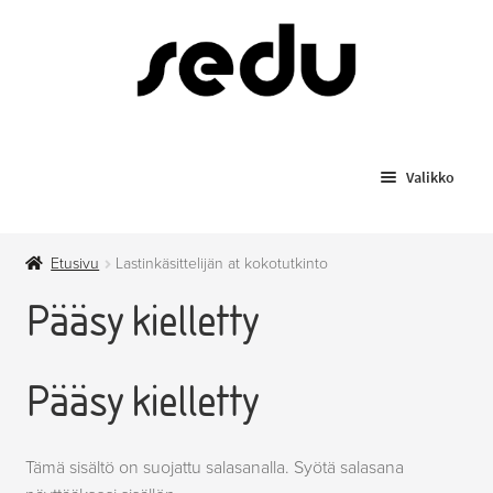
Siirry
Siirry
navigointiin
sisältöön
Valikko
Koulutukset
Etusivu
Lastinkäsittelijän at kokotutkinto
Todistusjäljennökset
Pääsy kielletty
Laajenn
Myytävät tuotteet
alemma
Pääsy kielletty
tason
Anniskelupassit
valikko
Hygieniapassi
Tämä sisältö on suojattu salasanalla. Syötä salasana