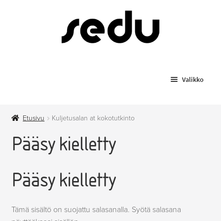
Siirry
Siirry
navigointiin
sisältöön
Valikko
Koulutukset
Etusivu
Kuljetusalan at kokotutkinto
Todistusjäljennökset
Pääsy kielletty
Laajenn
Myytävät tuotteet
alemma
Pääsy kielletty
tason
Anniskelupassit
valikko
Hygieniapassi
Tämä sisältö on suojattu salasanalla. Syötä salasana