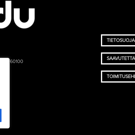
TIETOSUOJA
SAAVUTETT
 75), 60100
TOIMITUSE