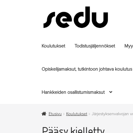
Siirry
Siirry
navigointiin
sisältöön
Koulutukset
Todistusjäljennökset
Myyt
Opiskelijamaksut, tutkintoon johtava koulutus
Hankkeiden osallistumismaksut
Etusivu
Koulutukset
Järjestyksenvalvojan v
Pääsy kielletty