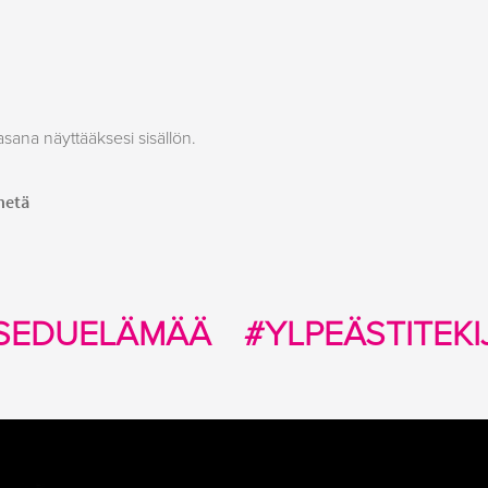
asana näyttääksesi sisällön.
SEDUELÄMÄÄ
#YLPEÄSTITEKI