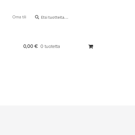
Etsi:
Haku
Oma tili
0,00
€
0 tuotetta