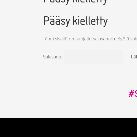
Pääsy kielletty
Tämä sisältö on suojattu salasanalla. Syötä sal
Salasana:
#