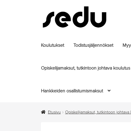
Siirry
Siirry
navigointiin
sisältöön
Koulutukset
Todistusjäljennökset
Myyt
Opiskelijamaksut, tutkintoon johtava koulutus
Hankkeiden osallistumismaksut
Etusivu
Opiskelijamaksut, tutkintoon johtava