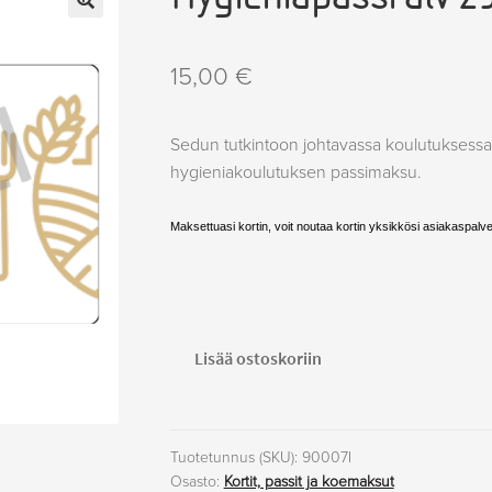
🔍
15,00
€
Sedun tutkintoon johtavassa koulutuksessa 
hygieniakoulutuksen passimaksu.
Maksettuasi kortin, voit noutaa kortin yksikkösi asiakaspalvel
Hygieniapassi
Lisää ostoskoriin
alv
25.5
%,
Ilmajoki
Tuotetunnus (SKU):
90007I
Osasto:
Kortit, passit ja koemaksut
määrä