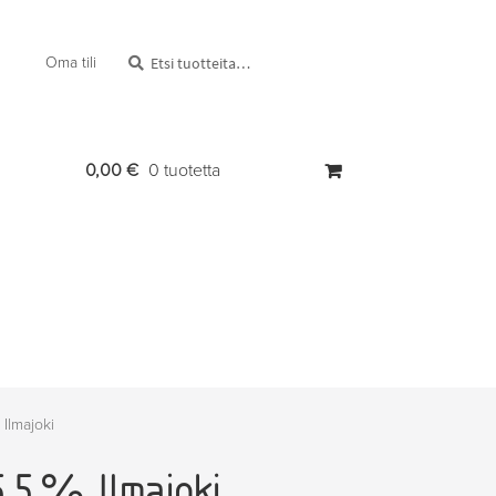
Etsi:
Haku
Oma tili
0,00
€
0 tuotetta
 Ilmajoki
.5 %, Ilmajoki