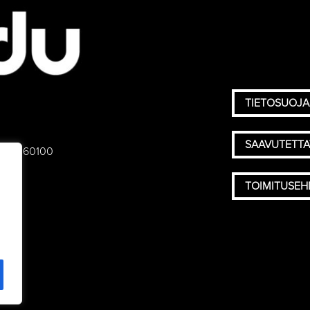
TIETOSUOJA
SAAVUTETT
 75), 60100
TOIMITUSE