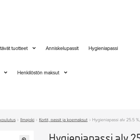
ävät tuotteet
Anniskelupassit
Hygieniapassi
Henkilöstön maksut
 koulutus
Ilmajoki
Kortit, passit ja koemaksut
Hygieniapassi alv 25.5 %,
Hygieniapassi alv 25