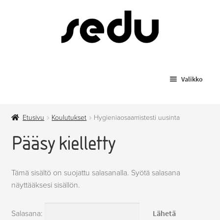
Siirry
Siirry
navigointiin
sisältöön
Valikko
Koulutukset
Etusivu
Koulutukset
Hygieniaosaamistesti uusinta
Todistusjäljennökset
Pääsy kielletty
Laajenn
Myytävät tuotteet
alemma
Tämä sisältö on suojattu salasanalla. Syötä salasana
tason
Anniskelupassit
näyttääksesi sisällön.
valikko
Hygieniapassi
Salasana: