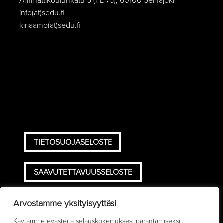
Ammattikoulunkatu 5 (PL 75), 60100 Seinäjoki
info(at)sedu.fi
kirjaamo(at)sedu.fi
TIETOSUOJASELOSTE
SAAVUTETTAVUUSSELOSTE
TOIMITUSEHDOT
Arvostamme yksityisyyttäsi
Käytämme evästeitä selauskokemuksesi parantamiseksi,