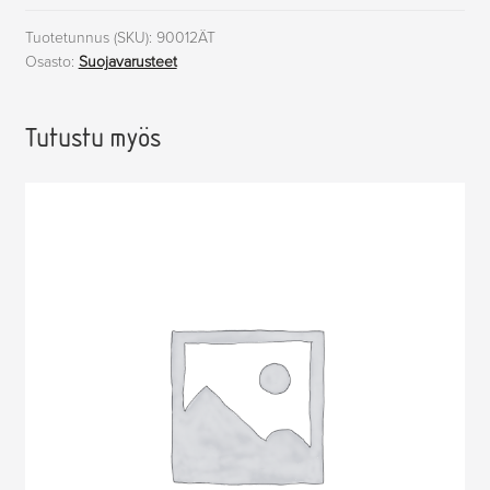
metsäalan
(at),
Tuotetunnus (SKU):
90012ÄT
Osasto:
Suojavarusteet
Ähtäri
määrä
Tutustu myös