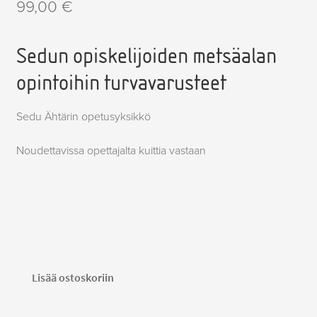
99,00
€
Sedun opiskelijoiden metsäalan
opintoihin turvavarusteet
Sedu Ähtärin opetusyksikkö
Noudettavissa opettajalta kuittia vastaan
Fungtion
Lisää ostoskoriin
ergo
takki,