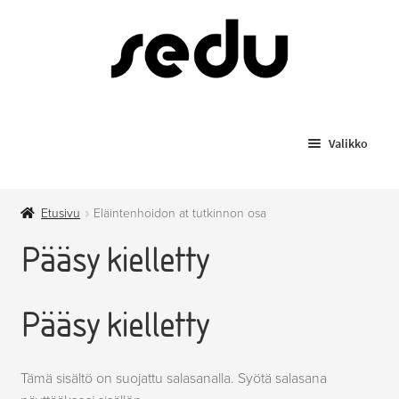
Siirry
Siirry
navigointiin
sisältöön
Valikko
Koulutukset
Etusivu
Eläintenhoidon at tutkinnon osa
Todistusjäljennökset
Pääsy kielletty
Laajenn
Myytävät tuotteet
alemma
Pääsy kielletty
tason
Anniskelupassit
valikko
Hygieniapassi
Tämä sisältö on suojattu salasanalla. Syötä salasana