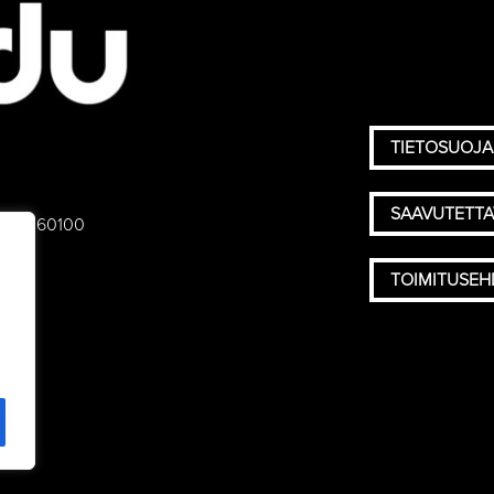
TIETOSUOJA
SAAVUTETT
 75), 60100
TOIMITUSE