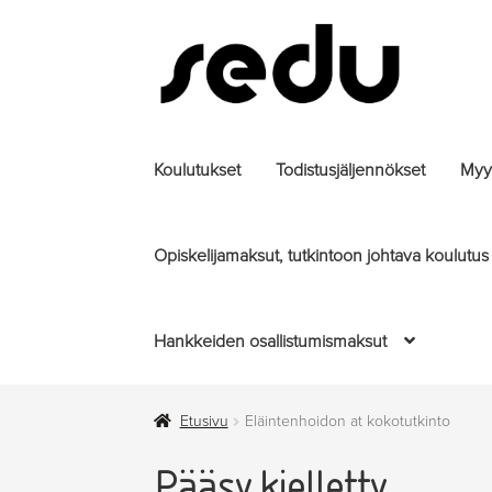
Siirry
Siirry
navigointiin
sisältöön
Koulutukset
Todistusjäljennökset
Myyt
Opiskelijamaksut, tutkintoon johtava koulutus
Hankkeiden osallistumismaksut
Etusivu
Eläintenhoidon at kokotutkinto
Pääsy kielletty