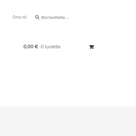
Etsi:
Haku
Oma tili
0,00
€
0 tuotetta