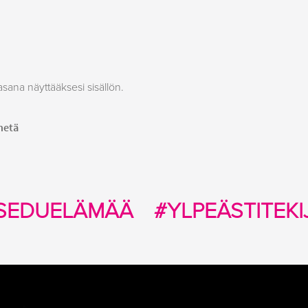
asana näyttääksesi sisällön.
SEDUELÄMÄÄ
#YLPEÄSTITEKI