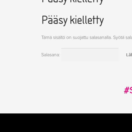
Pääsy kielletty
Tämä sisältö on suojattu salasanalla. Syötä sal
Salasana:
#