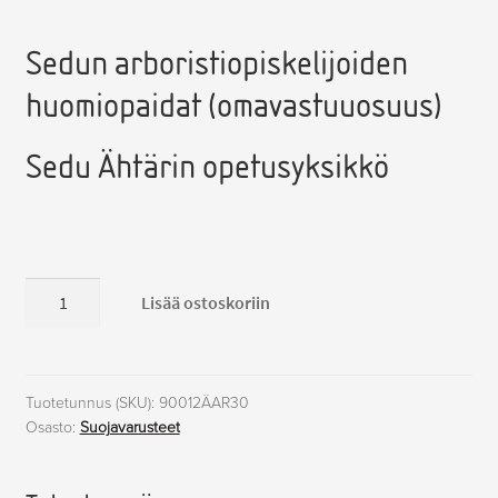
Sedun arboristiopiskelijoiden
huomiopaidat (omavastuuosuus)
Sedu Ähtärin opetusyksikkö
Arboristien
Lisää ostoskoriin
huomiopaidat
30
€,
Ähtäri
Tuotetunnus (SKU):
90012ÄAR30
Osasto:
Suojavarusteet
määrä