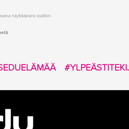
asana näyttääksesi sisällön.
SEDUELÄMÄÄ
#YLPEÄSTITEKI