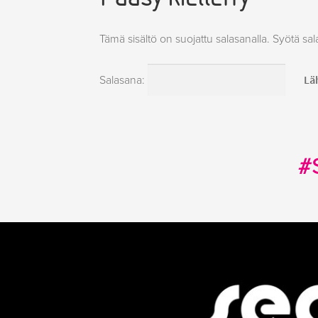
Tämä sisältö on suojattu salasanalla. Syötä sal
Salasana:
#