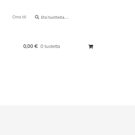
Etsi:
Haku
Oma tili
0,00
€
0 tuotetta