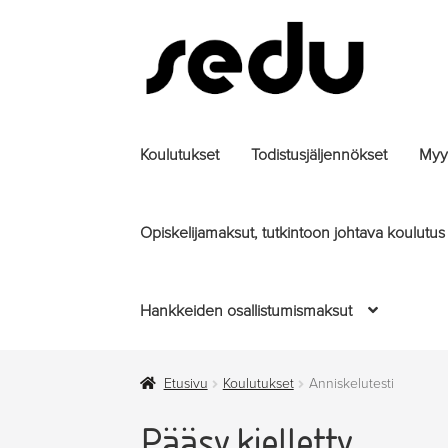
Siirry
Siirry
navigointiin
sisältöön
Koulutukset
Todistusjäljennökset
Myyt
Opiskelijamaksut, tutkintoon johtava koulutus
Hankkeiden osallistumismaksut
Etusivu
Koulutukset
Anniskelutesti
Pääsy kielletty