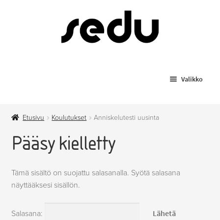
Siirry
Siirry
navigointiin
sisältöön
Valikko
Koulutukset
Etusivu
Koulutukset
Anniskelutesti uusinta
Todistusjäljennökset
Pääsy kielletty
Laajenn
Myytävät tuotteet
alemma
Tämä sisältö on suojattu salasanalla. Syötä salasana
tason
Anniskelupassit
näyttääksesi sisällön.
valikko
Hygieniapassi
Salasana: