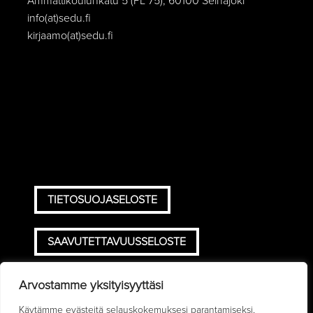
Ammattikoulunkatu 5 (PL 75), 60100 Seinäjoki
info(at)sedu.fi
kirjaamo(at)sedu.fi
TIETOSUOJASELOSTE
SAAVUTETTAVUUSSELOSTE
TOIMITUSEHDOT
Arvostamme yksityisyyttäsi
Käytämme evästeitä selauskokemuksesi parantamiseksi,