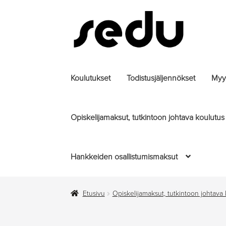
Siirry
Siirry
navigointiin
sisältöön
Koulutukset
Todistusjäljennökset
Myyt
Opiskelijamaksut, tutkintoon johtava koulutus
Hankkeiden osallistumismaksut
Etusivu
Opiskelijamaksut, tutkintoon johtava