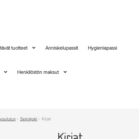
ävät tuotteet
Anniskelupassit
Hygieniapassi
Henkilöstön maksut
 koulutus
Seinäjoki
Kirjat
Kirjat