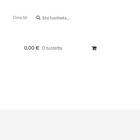
Etsi:
Haku
Oma tili
0,00
€
0 tuotetta